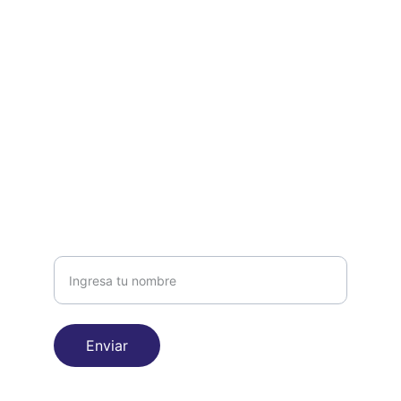
EMAIL
info@co-labtur.com
+54 9 11 1234 5678
TELÉFONO
Nombre
Enviar